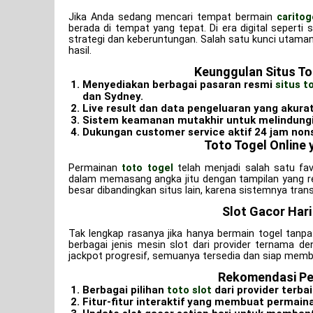
Jika Anda sedang mencari tempat bermain
caritog
berada di tempat yang tepat. Di era digital seperti 
strategi dan keberuntungan. Salah satu kunci utama
hasil.
Keunggulan Situs To
Menyediakan berbagai pasaran resmi
situs t
dan Sydney.
Live result dan data pengeluaran yang akurat 
Sistem keamanan mutakhir untuk melindungi
Dukungan customer service aktif 24 jam non
Toto Togel Online 
Permainan
toto togel
telah menjadi salah satu f
dalam memasang angka jitu dengan tampilan yang res
besar dibandingkan situs lain, karena sistemnya trans
Slot Gacor Hari
Tak lengkap rasanya jika hanya bermain togel tan
berbagai jenis mesin slot dari provider ternama de
jackpot progresif, semuanya tersedia dan siap mem
Rekomendasi Per
Berbagai pilihan
toto slot
dari provider terba
Fitur-fitur interaktif yang membuat permai