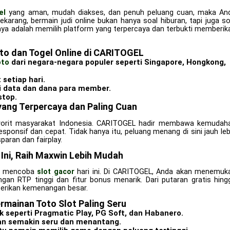
el
yang aman, mudah diakses, dan penuh peluang cuan, maka An
sekarang, bermain judi online bukan hanya soal hiburan, tapi juga so
nya adalah memilih platform yang terpercaya dan terbukti memberik
to dan Togel Online di CARITOGEL
oto
dari negara-negara populer seperti Singapore, Hongkong,
setiap hari.
 data dan dana para member.
stop.
yang Terpercaya dan Paling Cuan
avorit masyarakat Indonesia. CARITOGEL hadir membawa kemudah
ponsif dan cepat. Tidak hanya itu, peluang menang di sini jauh leb
paran dan fairplay.
 Ini, Raih Maxwin Lebih Mudah
pa mencoba
slot gacor
hari ini. Di CARITOGEL, Anda akan menemuk
ngan RTP tinggi dan fitur bonus menarik. Dari putaran gratis hing
berikan kemenangan besar.
mainan Toto Slot Paling Seru
ik seperti Pragmatic Play, PG Soft, dan Habanero.
nan semakin seru dan menantang.