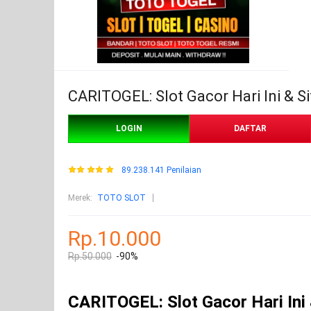
CARITOGEL: Slot Gacor Hari Ini & S
LOGIN
DAFTAR
89.238.141 Penilaian
Merek
:
TOTO SLOT
Rp.10.000
Rp.50.000
-90%
CARITOGEL: Slot Gacor Hari Ini 