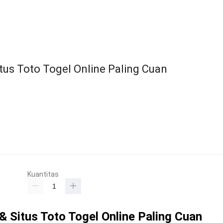
itus Toto Togel Online Paling Cuan
Kuantitas
& Situs Toto Togel Online Paling Cuan