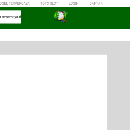
OGEL TERPERCAYA
TOTO SLOT
LOGIN
DAFTAR
 terpercaya dengan peluang maxwin tinggi dan bonus tanpa henti.