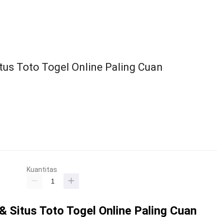
itus Toto Togel Online Paling Cuan
Kuantitas
& Situs Toto Togel Online Paling Cuan