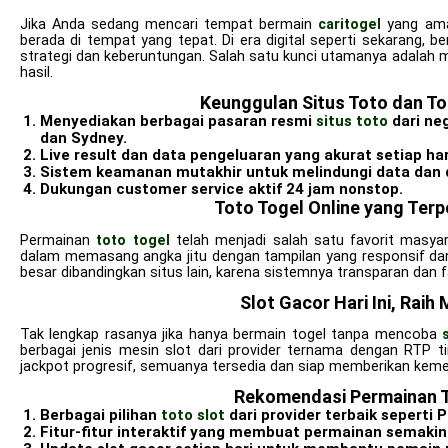
Jika Anda sedang mencari tempat bermain
caritogel
yang ama
berada di tempat yang tepat. Di era digital seperti sekarang, be
strategi dan keberuntungan. Salah satu kunci utamanya adalah 
hasil.
Keunggulan Situs Toto dan To
Menyediakan berbagai pasaran resmi
situs toto
dari ne
dan Sydney.
Live result dan data pengeluaran yang akurat setiap har
Sistem keamanan mutakhir untuk melindungi data dan
Dukungan customer service aktif 24 jam nonstop.
Toto Togel Online yang Terp
Permainan
toto togel
telah menjadi salah satu favorit masy
dalam memasang angka jitu dengan tampilan yang responsif dan c
besar dibandingkan situs lain, karena sistemnya transparan dan fa
Slot Gacor Hari Ini, Rai
Tak lengkap rasanya jika hanya bermain togel tanpa mencoba
berbagai jenis mesin slot dari provider ternama dengan RTP ti
jackpot progresif, semuanya tersedia dan siap memberikan kem
Rekomendasi Permainan To
Berbagai pilihan
toto slot
dari provider terbaik seperti 
Fitur-fitur interaktif yang membuat permainan semaki