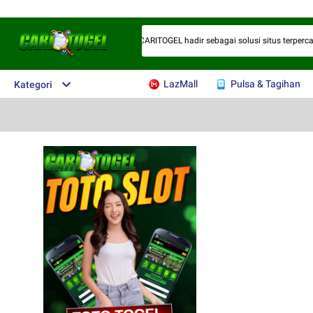
ri slot gacor dan toto togel online? CARITOGEL hadir sebagai solusi situs terperc
LazMall
Pulsa & Tagihan
Kategori