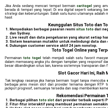
Jika Anda sedang mencari tempat bermain
caritogel
yang ama
berada di tempat yang tepat. Di era digital seperti sekarang, be
strategi dan keberuntungan. Salah satu kunci utamanya adalah 
hasil.
Keunggulan Situs Toto dan To
Menyediakan berbagai pasaran resmi
situs toto
dari ne
dan Sydney.
Live result dan data pengeluaran yang akurat setiap har
Sistem keamanan mutakhir untuk melindungi data dan
Dukungan customer service aktif 24 jam nonstop.
Toto Togel Online yang Terp
Permainan
toto togel
telah menjadi salah satu favorit masy
dalam memasang angka jitu dengan tampilan yang responsif dan c
besar dibandingkan situs lain, karena sistemnya transparan dan fa
Slot Gacor Hari Ini, Rai
Tak lengkap rasanya jika hanya bermain togel tanpa mencoba
berbagai jenis mesin slot dari provider ternama dengan RTP ti
jackpot progresif, semuanya tersedia dan siap memberikan kem
Rekomendasi Permainan To
Berbagai pilihan
toto slot
dari provider terbaik seperti 
Fitur-fitur interaktif yang membuat permainan semaki