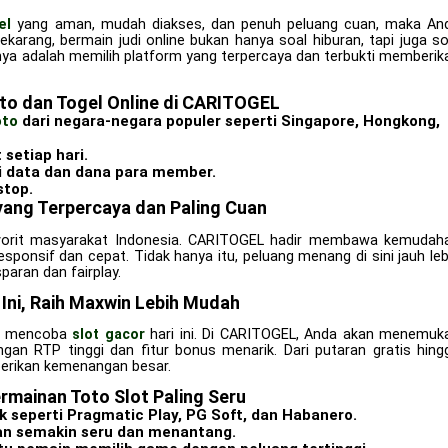
el
yang aman, mudah diakses, dan penuh peluang cuan, maka An
sekarang, bermain judi online bukan hanya soal hiburan, tapi juga so
nya adalah memilih platform yang terpercaya dan terbukti memberik
to dan Togel Online di CARITOGEL
oto
dari negara-negara populer seperti Singapore, Hongkong,
setiap hari.
 data dan dana para member.
stop.
yang Terpercaya dan Paling Cuan
avorit masyarakat Indonesia. CARITOGEL hadir membawa kemudah
ponsif dan cepat. Tidak hanya itu, peluang menang di sini jauh leb
paran dan fairplay.
 Ini, Raih Maxwin Lebih Mudah
pa mencoba
slot gacor
hari ini. Di CARITOGEL, Anda akan menemuk
ngan RTP tinggi dan fitur bonus menarik. Dari putaran gratis hing
berikan kemenangan besar.
mainan Toto Slot Paling Seru
ik seperti Pragmatic Play, PG Soft, dan Habanero.
nan semakin seru dan menantang.