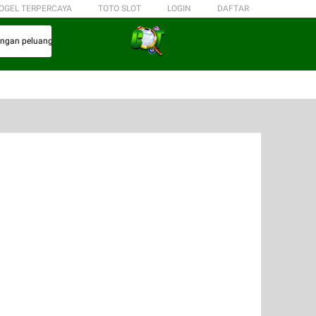
OGEL TERPERCAYA
TOTO SLOT
LOGIN
DAFTAR
gan peluang maxwin tinggi dan bonus tanpa henti.