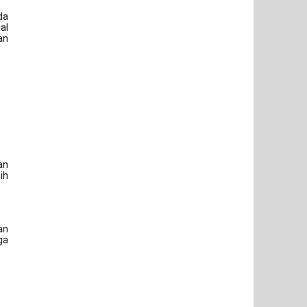
da
al
an
an
ih
an
ga