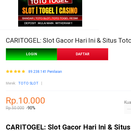
CARITOGEL: Slot Gacor Hari Ini & Situs Tot
LOGIN
DAFTAR
89.238.141 Penilaian
Merek
:
TOTO SLOT
Rp.10.000
Kua
Rp.50.000
-90%
CARITOGEL: Slot Gacor Hari Ini & Situs