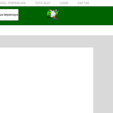
OGEL TERPERCAYA
TOTO SLOT
LOGIN
DAFTAR
 terpercaya dengan peluang maxwin tinggi dan bonus tanpa henti.