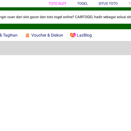
TOTO SLOT
TOGEL
SITUS TOTO
T
 cuan dari slot gacor dan toto togel online? CARITOGEL hadir sebagai solusi situs
& Tagihan
Voucher & Diskon
LazBlog