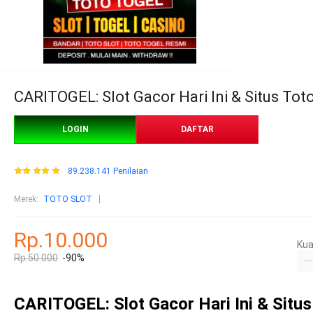
CARITOGEL: Slot Gacor Hari Ini & Situs Tot
LOGIN
DAFTAR
89.238.141 Penilaian
Merek
:
TOTO SLOT
Rp.10.000
Kua
Rp.50.000
-90%
CARITOGEL: Slot Gacor Hari Ini & Situs