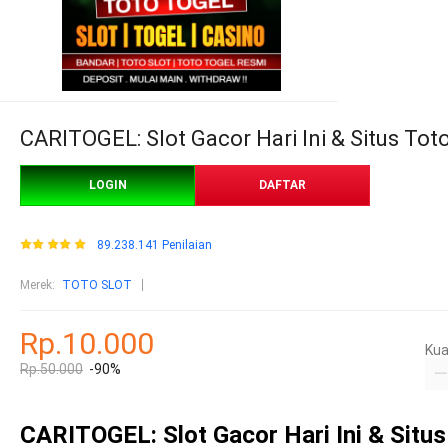
CARITOGEL: Slot Gacor Hari Ini & Situs Tot
LOGIN
DAFTAR
89.238.141 Penilaian
Merek
:
TOTO SLOT
Rp.10.000
Kua
Rp.50.000
-90%
CARITOGEL: Slot Gacor Hari Ini & Situs