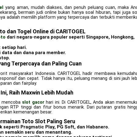
el
yang aman, mudah diakses, dan penuh peluang cuan, maka An
sekarang, bermain judi online bukan hanya soal hiburan, tapi juga so
nya adalah memilih platform yang terpercaya dan terbukti memberik
to dan Togel Online di CARITOGEL
oto
dari negara-negara populer seperti Singapore, Hongkong,
setiap hari.
 data dan dana para member.
stop.
yang Terpercaya dan Paling Cuan
avorit masyarakat Indonesia. CARITOGEL hadir membawa kemudah
ponsif dan cepat. Tidak hanya itu, peluang menang di sini jauh leb
paran dan fairplay.
 Ini, Raih Maxwin Lebih Mudah
pa mencoba
slot gacor
hari ini. Di CARITOGEL, Anda akan menemuk
ngan RTP tinggi dan fitur bonus menarik. Dari putaran gratis hing
berikan kemenangan besar.
mainan Toto Slot Paling Seru
ik seperti Pragmatic Play, PG Soft, dan Habanero.
nan semakin seru dan menantang.