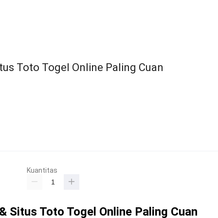
itus Toto Togel Online Paling Cuan
Kuantitas
& Situs Toto Togel Online Paling Cuan