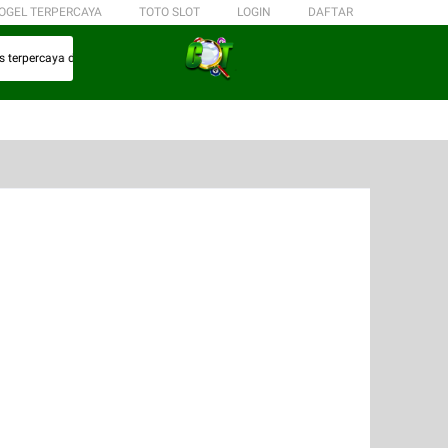
OGEL TERPERCAYA
TOTO SLOT
LOGIN
DAFTAR
terpercaya dengan peluang maxwin tinggi dan bonus tanpa henti.