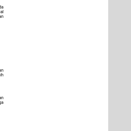
da
al
an
an
ih
an
ga