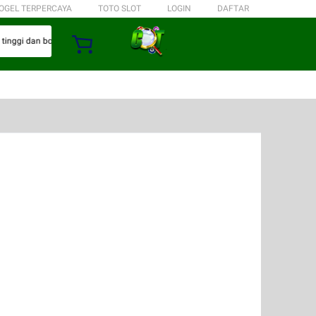
OGEL TERPERCAYA
TOTO SLOT
LOGIN
DAFTAR
ggi dan bonus tanpa henti.