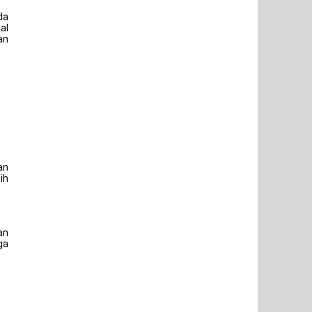
da
al
an
an
ih
an
ga