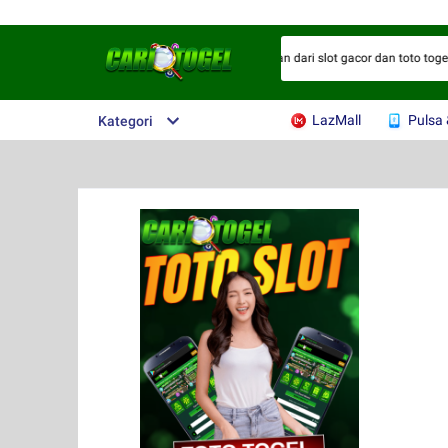
Ingin cuan dari slot gacor dan toto togel 
LazMall
Pulsa 
Kategori