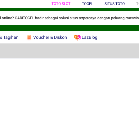
TOTO SLOT
TOGEL
SITUS TOTO
T
online? CARITOGEL hadir sebagai solusi situs terpercaya dengan peluang maxwin tin
& Tagihan
Voucher & Diskon
LazBlog