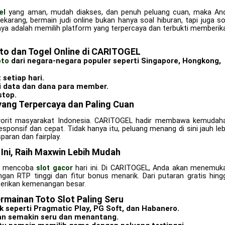
el
yang aman, mudah diakses, dan penuh peluang cuan, maka An
sekarang, bermain judi online bukan hanya soal hiburan, tapi juga so
nya adalah memilih platform yang terpercaya dan terbukti memberik
to dan Togel Online di CARITOGEL
oto
dari negara-negara populer seperti Singapore, Hongkong,
setiap hari.
 data dan dana para member.
stop.
yang Terpercaya dan Paling Cuan
avorit masyarakat Indonesia. CARITOGEL hadir membawa kemudah
ponsif dan cepat. Tidak hanya itu, peluang menang di sini jauh leb
paran dan fairplay.
 Ini, Raih Maxwin Lebih Mudah
pa mencoba
slot gacor
hari ini. Di CARITOGEL, Anda akan menemuk
ngan RTP tinggi dan fitur bonus menarik. Dari putaran gratis hing
berikan kemenangan besar.
mainan Toto Slot Paling Seru
ik seperti Pragmatic Play, PG Soft, dan Habanero.
nan semakin seru dan menantang.