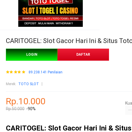
CARITOGEL: Slot Gacor Hari Ini & Situs Tot
LOGIN
DAFTAR
89.238.141 Penilaian
Merek
:
TOTO SLOT
Rp.10.000
Kua
Rp.50.000
-90%
CARITOGEL: Slot Gacor Hari Ini & Situs