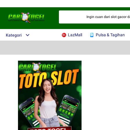
Ingin cuan dari slot gacor d
LazMall
Pulsa & Tagihan
Kategori