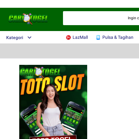
Ingin cu
LazMall
Pulsa & Tagihan
Kategori