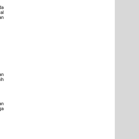
da
al
an
an
ih
an
ga