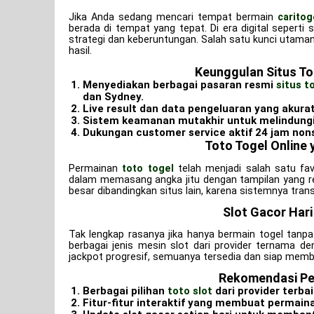
Jika Anda sedang mencari tempat bermain
caritog
berada di tempat yang tepat. Di era digital seperti 
strategi dan keberuntungan. Salah satu kunci utama
hasil.
Keunggulan Situs To
Menyediakan berbagai pasaran resmi
situs t
dan Sydney.
Live result dan data pengeluaran yang akurat 
Sistem keamanan mutakhir untuk melindungi
Dukungan customer service aktif 24 jam non
Toto Togel Online 
Permainan
toto togel
telah menjadi salah satu f
dalam memasang angka jitu dengan tampilan yang res
besar dibandingkan situs lain, karena sistemnya trans
Slot Gacor Hari
Tak lengkap rasanya jika hanya bermain togel tan
berbagai jenis mesin slot dari provider ternama de
jackpot progresif, semuanya tersedia dan siap mem
Rekomendasi Per
Berbagai pilihan
toto slot
dari provider terba
Fitur-fitur interaktif yang membuat permai