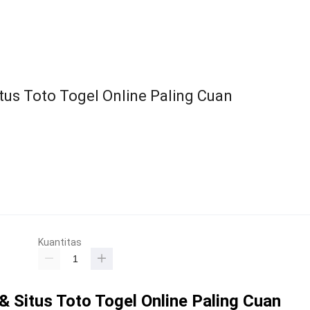
itus Toto Togel Online Paling Cuan
Kuantitas
& Situs Toto Togel Online Paling Cuan