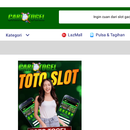
Ingin cuan dari slot gac
LazMall
Pulsa & Tagihan
Kategori