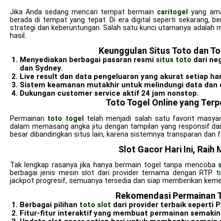
Jika Anda sedang mencari tempat bermain
caritogel
yang ama
berada di tempat yang tepat. Di era digital seperti sekarang, be
strategi dan keberuntungan. Salah satu kunci utamanya adalah 
hasil.
Keunggulan Situs Toto dan To
Menyediakan berbagai pasaran resmi
situs toto
dari ne
dan Sydney.
Live result dan data pengeluaran yang akurat setiap har
Sistem keamanan mutakhir untuk melindungi data dan
Dukungan customer service aktif 24 jam nonstop.
Toto Togel Online yang Terp
Permainan
toto togel
telah menjadi salah satu favorit masy
dalam memasang angka jitu dengan tampilan yang responsif dan c
besar dibandingkan situs lain, karena sistemnya transparan dan fa
Slot Gacor Hari Ini, Rai
Tak lengkap rasanya jika hanya bermain togel tanpa mencoba
berbagai jenis mesin slot dari provider ternama dengan RTP ti
jackpot progresif, semuanya tersedia dan siap memberikan kem
Rekomendasi Permainan To
Berbagai pilihan
toto slot
dari provider terbaik seperti 
Fitur-fitur interaktif yang membuat permainan semaki