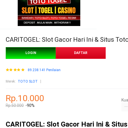
CARITOGEL: Slot Gacor Hari Ini & Situs Tot
LOGIN
DAFTAR
89.238.141 Penilaian
Merek
:
TOTO SLOT
Rp.10.000
Kua
Rp.50.000
-90%
CARITOGEL: Slot Gacor Hari Ini & Situs