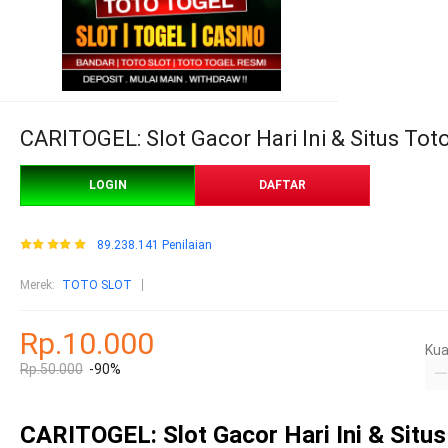
CARITOGEL: Slot Gacor Hari Ini & Situs Tot
LOGIN
DAFTAR
89.238.141 Penilaian
Merek
:
TOTO SLOT
Rp.10.000
Kua
Rp.50.000
-90%
CARITOGEL: Slot Gacor Hari Ini & Situs