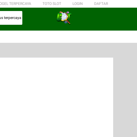
OGEL TERPERCAYA
TOTO SLOT
LOGIN
DAFTAR
 terpercaya dengan peluang maxwin tinggi dan bonus tanpa henti.