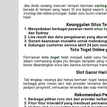
Jika Anda sedang mencari tempat bermain
caritog
berada di tempat yang tepat. Di era digital seperti 
strategi dan keberuntungan. Salah satu kunci utama
hasil.
Keunggulan Situs To
Menyediakan berbagai pasaran resmi
situs t
dan Sydney.
Live result dan data pengeluaran yang akurat 
Sistem keamanan mutakhir untuk melindungi
Dukungan customer service aktif 24 jam non
Toto Togel Online 
Permainan
toto togel
telah menjadi salah satu f
dalam memasang angka jitu dengan tampilan yang res
besar dibandingkan situs lain, karena sistemnya trans
Slot Gacor Hari
Tak lengkap rasanya jika hanya bermain togel tan
berbagai jenis mesin slot dari provider ternama de
jackpot progresif, semuanya tersedia dan siap mem
Rekomendasi Per
Berbagai pilihan
toto slot
dari provider terba
Fitur-fitur interaktif yang membuat permai