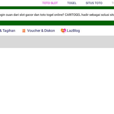
TOTO SLOT
TOGEL
SITUS TOTO
T
 cuan dari slot gacor dan toto togel online? CARITOGEL hadir sebagai solusi situs
& Tagihan
Voucher & Diskon
LazBlog