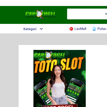
Ingin
LazMall
Pulsa 
Kategori