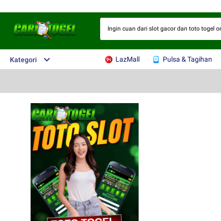
Ingin cuan dari slot gacor dan toto togel o
LazMall
Pulsa & Tagihan
Kategori