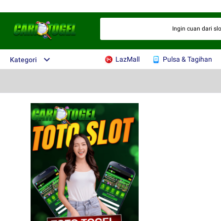
Ingin cuan dari slo
LazMall
Pulsa & Tagihan
Kategori