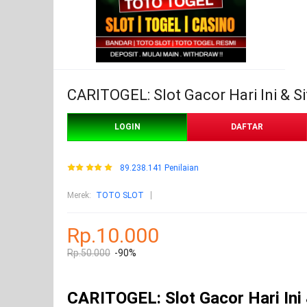
CARITOGEL: Slot Gacor Hari Ini & S
LOGIN
DAFTAR
89.238.141 Penilaian
Merek
:
TOTO SLOT
Rp.10.000
Rp.50.000
-90%
CARITOGEL: Slot Gacor Hari Ini 