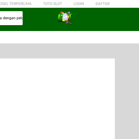
OGEL TERPERCAYA
TOTO SLOT
LOGIN
DAFTAR
 dengan peluang maxwin tinggi dan bonus tanpa henti.