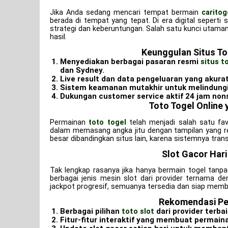
Jika Anda sedang mencari tempat bermain
caritog
berada di tempat yang tepat. Di era digital seperti 
strategi dan keberuntungan. Salah satu kunci utama
hasil.
Keunggulan Situs To
Menyediakan berbagai pasaran resmi
situs t
dan Sydney.
Live result dan data pengeluaran yang akurat 
Sistem keamanan mutakhir untuk melindungi
Dukungan customer service aktif 24 jam non
Toto Togel Online 
Permainan
toto togel
telah menjadi salah satu f
dalam memasang angka jitu dengan tampilan yang res
besar dibandingkan situs lain, karena sistemnya trans
Slot Gacor Hari
Tak lengkap rasanya jika hanya bermain togel tan
berbagai jenis mesin slot dari provider ternama de
jackpot progresif, semuanya tersedia dan siap mem
Rekomendasi Per
Berbagai pilihan
toto slot
dari provider terba
Fitur-fitur interaktif yang membuat permai