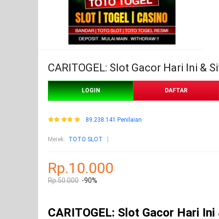
CARITOGEL: Slot Gacor Hari Ini & S
LOGIN
DAFTAR
89.238.141 Penilaian
Merek
:
TOTO SLOT
Rp.10.000
Rp.50.000
-90%
CARITOGEL: Slot Gacor Hari Ini 