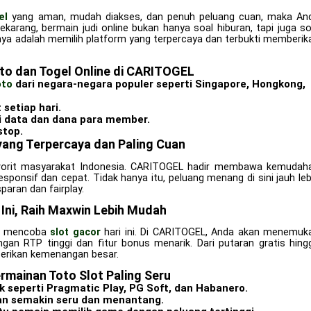
el
yang aman, mudah diakses, dan penuh peluang cuan, maka An
sekarang, bermain judi online bukan hanya soal hiburan, tapi juga so
nya adalah memilih platform yang terpercaya dan terbukti memberik
to dan Togel Online di CARITOGEL
oto
dari negara-negara populer seperti Singapore, Hongkong,
setiap hari.
 data dan dana para member.
stop.
yang Terpercaya dan Paling Cuan
avorit masyarakat Indonesia. CARITOGEL hadir membawa kemudah
ponsif dan cepat. Tidak hanya itu, peluang menang di sini jauh leb
paran dan fairplay.
 Ini, Raih Maxwin Lebih Mudah
pa mencoba
slot gacor
hari ini. Di CARITOGEL, Anda akan menemuk
ngan RTP tinggi dan fitur bonus menarik. Dari putaran gratis hing
berikan kemenangan besar.
mainan Toto Slot Paling Seru
ik seperti Pragmatic Play, PG Soft, dan Habanero.
nan semakin seru dan menantang.