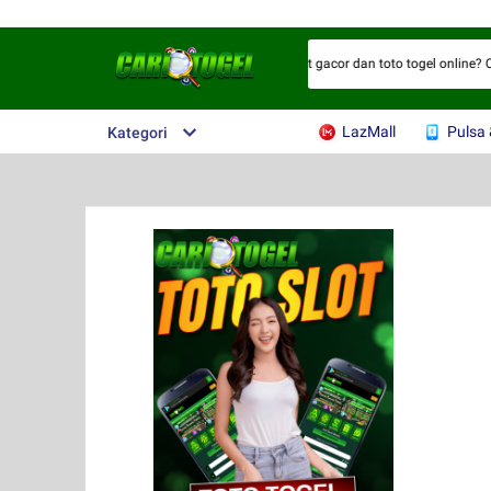
Ingin cuan dari slot gacor dan toto togel online? CA
LazMall
Pulsa 
Kategori