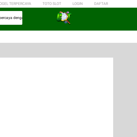
OGEL TERPERCAYA
TOTO SLOT
LOGIN
DAFTAR
ercaya dengan peluang maxwin tinggi dan bonus tanpa henti.