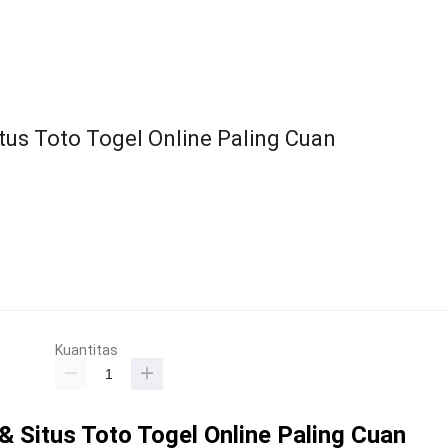
itus Toto Togel Online Paling Cuan
Kuantitas
& Situs Toto Togel Online Paling Cuan