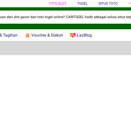
TOTO SLOT
TOGEL
SITUS TOTO
T
 dari slot gacor dan toto togel online? CARITOGEL hadir sebagai solusi situs terp
& Tagihan
Voucher & Diskon
LazBlog