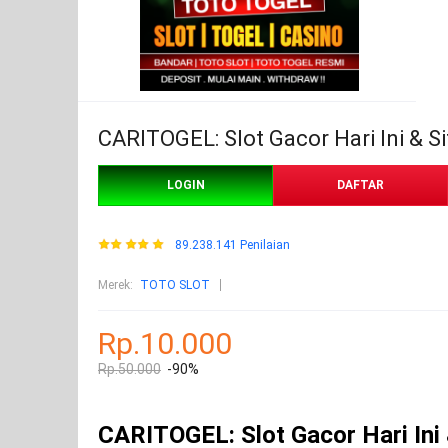
CARITOGEL: Slot Gacor Hari Ini & S
LOGIN
DAFTAR
89.238.141 Penilaian
Merek
:
TOTO SLOT
Rp.10.000
Rp.50.000
-90%
CARITOGEL: Slot Gacor Hari Ini 