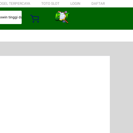
OGEL TERPERCAYA
TOTO SLOT
LOGIN
DAFTAR
n tinggi dan bonus tanpa henti.