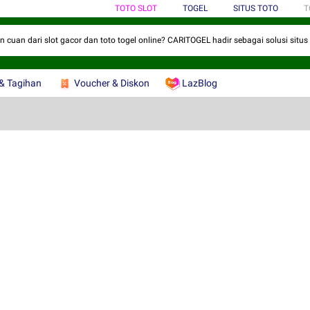
TOTO SLOT
TOGEL
SITUS TOTO
T
uan dari slot gacor dan toto togel online? CARITOGEL hadir sebagai solusi situs 
& Tagihan
Voucher & Diskon
LazBlog