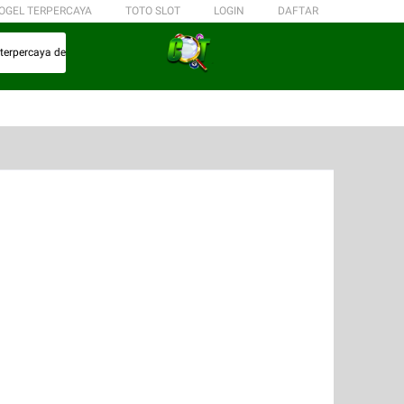
OGEL TERPERCAYA
TOTO SLOT
LOGIN
DAFTAR
terpercaya dengan peluang maxwin tinggi dan bonus tanpa henti.