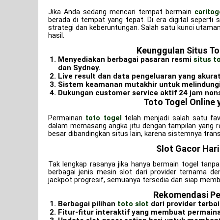
Jika Anda sedang mencari tempat bermain
caritog
berada di tempat yang tepat. Di era digital seperti 
strategi dan keberuntungan. Salah satu kunci utama
hasil.
Keunggulan Situs To
Menyediakan berbagai pasaran resmi
situs t
dan Sydney.
Live result dan data pengeluaran yang akurat 
Sistem keamanan mutakhir untuk melindungi
Dukungan customer service aktif 24 jam non
Toto Togel Online 
Permainan
toto togel
telah menjadi salah satu f
dalam memasang angka jitu dengan tampilan yang res
besar dibandingkan situs lain, karena sistemnya trans
Slot Gacor Hari
Tak lengkap rasanya jika hanya bermain togel tan
berbagai jenis mesin slot dari provider ternama de
jackpot progresif, semuanya tersedia dan siap mem
Rekomendasi Per
Berbagai pilihan
toto slot
dari provider terba
Fitur-fitur interaktif yang membuat permai