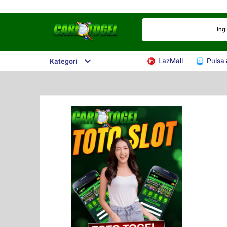
Ingin c
LazMall
Pulsa 
Kategori