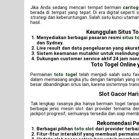
Jika Anda sedang mencari tempat bermain
caritog
berada di tempat yang tepat. Di era digital seperti 
strategi dan keberuntungan. Salah satu kunci utama
hasil.
Keunggulan Situs To
Menyediakan berbagai pasaran resmi
situs t
dan Sydney.
Live result dan data pengeluaran yang akurat 
Sistem keamanan mutakhir untuk melindungi
Dukungan customer service aktif 24 jam non
Toto Togel Online 
Permainan
toto togel
telah menjadi salah satu f
dalam memasang angka jitu dengan tampilan yang res
besar dibandingkan situs lain, karena sistemnya trans
Slot Gacor Hari
Tak lengkap rasanya jika hanya bermain togel tan
berbagai jenis mesin slot dari provider ternama de
jackpot progresif, semuanya tersedia dan siap mem
Rekomendasi Per
Berbagai pilihan
toto slot
dari provider terba
Fitur-fitur interaktif yang membuat permai