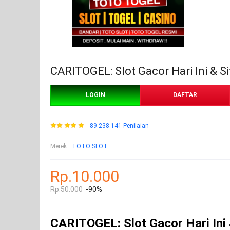
CARITOGEL: Slot Gacor Hari Ini & S
LOGIN
DAFTAR
89.238.141 Penilaian
Merek
:
TOTO SLOT
Rp.10.000
Rp.50.000
-90%
CARITOGEL: Slot Gacor Hari Ini 