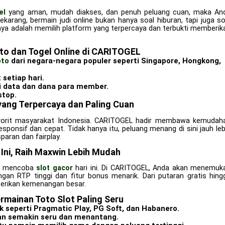
el
yang aman, mudah diakses, dan penuh peluang cuan, maka An
sekarang, bermain judi online bukan hanya soal hiburan, tapi juga so
nya adalah memilih platform yang terpercaya dan terbukti memberik
to dan Togel Online di CARITOGEL
oto
dari negara-negara populer seperti Singapore, Hongkong,
setiap hari.
 data dan dana para member.
stop.
yang Terpercaya dan Paling Cuan
avorit masyarakat Indonesia. CARITOGEL hadir membawa kemudah
ponsif dan cepat. Tidak hanya itu, peluang menang di sini jauh leb
paran dan fairplay.
 Ini, Raih Maxwin Lebih Mudah
pa mencoba
slot gacor
hari ini. Di CARITOGEL, Anda akan menemuk
ngan RTP tinggi dan fitur bonus menarik. Dari putaran gratis hing
berikan kemenangan besar.
mainan Toto Slot Paling Seru
ik seperti Pragmatic Play, PG Soft, dan Habanero.
nan semakin seru dan menantang.