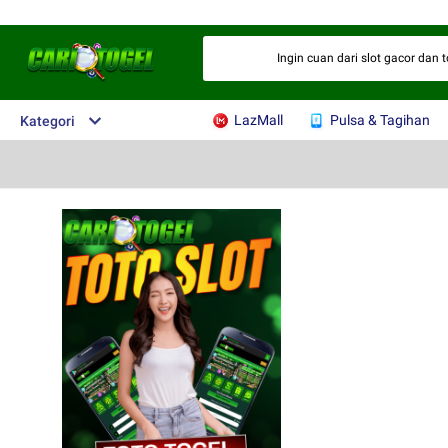
Ingin cuan dari slot gacor dan t
LazMall
Pulsa & Tagihan
Kategori