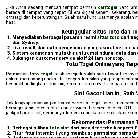
Jika Anda sedang mencari tempat bermain
caritogel
yang ama
berada di tempat yang tepat. Di era digital seperti sekarang, be
strategi dan keberuntungan. Salah satu kunci utamanya adalah 
hasil.
Keunggulan Situs Toto dan To
Menyediakan berbagai pasaran resmi
situs toto
dari ne
dan Sydney.
Live result dan data pengeluaran yang akurat setiap har
Sistem keamanan mutakhir untuk melindungi data dan
Dukungan customer service aktif 24 jam nonstop.
Toto Togel Online yang Terp
Permainan
toto togel
telah menjadi salah satu favorit masy
dalam memasang angka jitu dengan tampilan yang responsif dan c
besar dibandingkan situs lain, karena sistemnya transparan dan fa
Slot Gacor Hari Ini, Rai
Tak lengkap rasanya jika hanya bermain togel tanpa mencoba
berbagai jenis mesin slot dari provider ternama dengan RTP ti
jackpot progresif, semuanya tersedia dan siap memberikan kem
Rekomendasi Permainan To
Berbagai pilihan
toto slot
dari provider terbaik seperti 
Fitur-fitur interaktif yang membuat permainan semaki