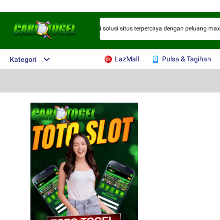
togel online? CARITOGEL hadir sebagai solusi situs terpercaya dengan peluang maxw
LazMall
Pulsa & Tagihan
Kategori