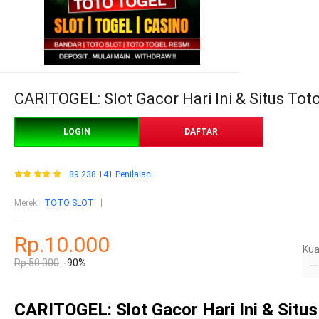
CARITOGEL: Slot Gacor Hari Ini & Situs Tot
LOGIN
DAFTAR
89.238.141 Penilaian
Merek
:
TOTO SLOT
Rp.10.000
Kua
Rp.50.000
-90%
CARITOGEL: Slot Gacor Hari Ini & Situs