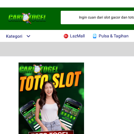
Ingin cuan dari slot gacor dan toto
LazMall
Pulsa & Tagihan
Kategori