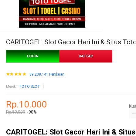
CARITOGEL: Slot Gacor Hari Ini & Situs Tot
LOGIN
DAFTAR
89.238.141 Penilaian
Merek
:
TOTO SLOT
Rp.10.000
Kua
Rp.50.000
-90%
CARITOGEL: Slot Gacor Hari Ini & Situs