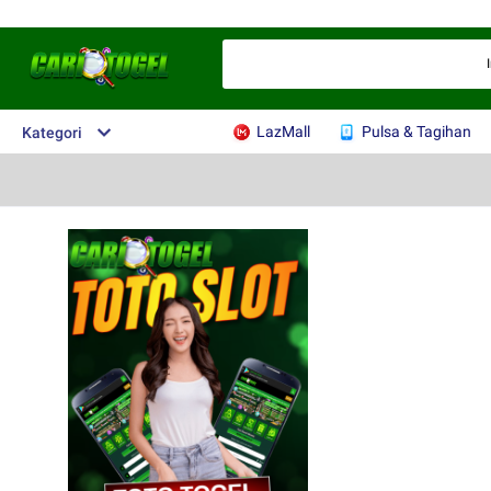
In
LazMall
Pulsa & Tagihan
Kategori