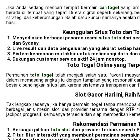
Jika Anda sedang mencari tempat bermain
caritogel
yang ama
berada di tempat yang tepat. Di era digital seperti sekarang, be
strategi dan keberuntungan. Salah satu kunci utamanya adalah 
hasil.
Keunggulan Situs Toto dan To
Menyediakan berbagai pasaran resmi
situs toto
dari ne
dan Sydney.
Live result dan data pengeluaran yang akurat setiap har
Sistem keamanan mutakhir untuk melindungi data dan
Dukungan customer service aktif 24 jam nonstop.
Toto Togel Online yang Terp
Permainan
toto togel
telah menjadi salah satu favorit masy
dalam memasang angka jitu dengan tampilan yang responsif dan c
besar dibandingkan situs lain, karena sistemnya transparan dan fa
Slot Gacor Hari Ini, Rai
Tak lengkap rasanya jika hanya bermain togel tanpa mencoba
berbagai jenis mesin slot dari provider ternama dengan RTP ti
jackpot progresif, semuanya tersedia dan siap memberikan kem
Rekomendasi Permainan To
Berbagai pilihan
toto slot
dari provider terbaik seperti 
Fitur-fitur interaktif yang membuat permainan semaki