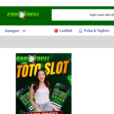
Ingin cuan dari sl
LazMall
Pulsa & Tagihan
Kategori