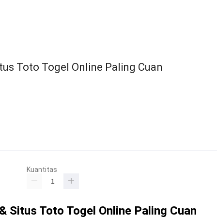
itus Toto Togel Online Paling Cuan
Kuantitas
& Situs Toto Togel Online Paling Cuan