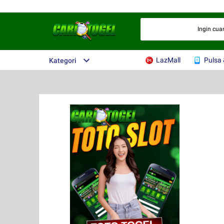
Ingin cuan da
LazMall
Pulsa 
Kategori