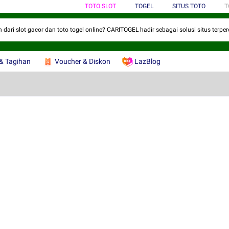
TOTO SLOT
TOGEL
SITUS TOTO
T
ri slot gacor dan toto togel online? CARITOGEL hadir sebagai solusi situs terperc
& Tagihan
Voucher & Diskon
LazBlog