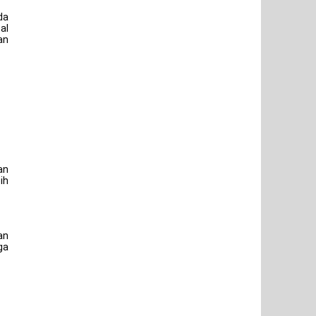
da
al
an
an
ih
an
ga