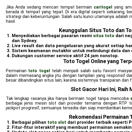
Jika Anda sedang mencari tempat bermain
caritogel
yang ama
berada di tempat yang tepat. Di era digital seperti sekarang, be
strategi dan keberuntungan. Salah satu kunci utamanya adalah 
hasil.
Keunggulan Situs Toto dan To
Menyediakan berbagai pasaran resmi
situs toto
dari ne
dan Sydney.
Live result dan data pengeluaran yang akurat setiap har
Sistem keamanan mutakhir untuk melindungi data dan
Dukungan customer service aktif 24 jam nonstop.
Toto Togel Online yang Terp
Permainan
toto togel
telah menjadi salah satu favorit masy
dalam memasang angka jitu dengan tampilan yang responsif dan c
besar dibandingkan situs lain, karena sistemnya transparan dan fa
Slot Gacor Hari Ini, Rai
Tak lengkap rasanya jika hanya bermain togel tanpa mencoba
berbagai jenis mesin slot dari provider ternama dengan RTP ti
jackpot progresif, semuanya tersedia dan siap memberikan kem
Rekomendasi Permainan To
Berbagai pilihan
toto slot
dari provider terbaik seperti 
Fitur-fitur interaktif yang membuat permainan semaki