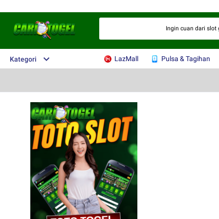
Ingin cuan dari slot 
LazMall
Pulsa & Tagihan
Kategori