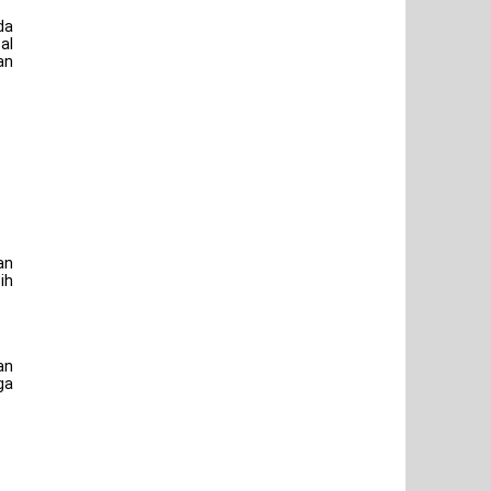
da
al
an
an
ih
an
ga