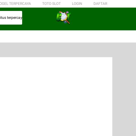
OGEL TERPERCAYA
TOTO SLOT
LOGIN
DAFTAR
us terpercaya dengan peluang maxwin tinggi dan bonus tanpa henti.