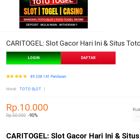
CARITOGEL: Slot Gacor Hari Ini & Situs Tot
LOGIN
DAFTAR
89.238.141 Penilaian
Merek
:
TOTO SLOT
Rp.10.000
Kua
Rp.50.000
-90%
CARITOGEL: Slot Gacor Hari Ini & Situs