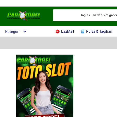
Ingin cuan dari slot gacor
LazMall
Pulsa & Tagihan
Kategori