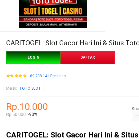
CARITOGEL: Slot Gacor Hari Ini & Situs Tot
LOGIN
DAFTAR
89.238.141 Penilaian
Merek
:
TOTO SLOT
Rp.10.000
Kua
Rp.50.000
-90%
CARITOGEL: Slot Gacor Hari Ini & Situs