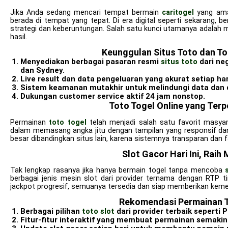
Jika Anda sedang mencari tempat bermain
caritogel
yang ama
berada di tempat yang tepat. Di era digital seperti sekarang, be
strategi dan keberuntungan. Salah satu kunci utamanya adalah 
hasil.
Keunggulan Situs Toto dan To
Menyediakan berbagai pasaran resmi
situs toto
dari ne
dan Sydney.
Live result dan data pengeluaran yang akurat setiap har
Sistem keamanan mutakhir untuk melindungi data dan
Dukungan customer service aktif 24 jam nonstop.
Toto Togel Online yang Terp
Permainan
toto togel
telah menjadi salah satu favorit masy
dalam memasang angka jitu dengan tampilan yang responsif dan c
besar dibandingkan situs lain, karena sistemnya transparan dan fa
Slot Gacor Hari Ini, Rai
Tak lengkap rasanya jika hanya bermain togel tanpa mencoba
berbagai jenis mesin slot dari provider ternama dengan RTP ti
jackpot progresif, semuanya tersedia dan siap memberikan kem
Rekomendasi Permainan To
Berbagai pilihan
toto slot
dari provider terbaik seperti 
Fitur-fitur interaktif yang membuat permainan semaki