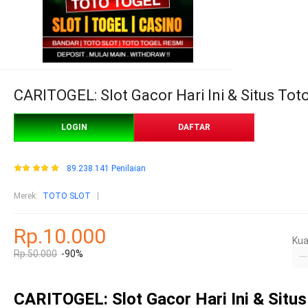
CARITOGEL: Slot Gacor Hari Ini & Situs Tot
LOGIN
DAFTAR
89.238.141 Penilaian
Merek
:
TOTO SLOT
Rp.10.000
Kua
Rp.50.000
-90%
CARITOGEL: Slot Gacor Hari Ini & Situs