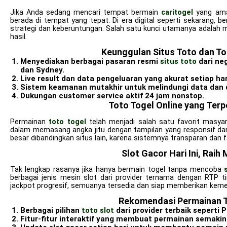
Jika Anda sedang mencari tempat bermain
caritogel
yang ama
berada di tempat yang tepat. Di era digital seperti sekarang, be
strategi dan keberuntungan. Salah satu kunci utamanya adalah 
hasil.
Keunggulan Situs Toto dan To
Menyediakan berbagai pasaran resmi
situs toto
dari ne
dan Sydney.
Live result dan data pengeluaran yang akurat setiap har
Sistem keamanan mutakhir untuk melindungi data dan
Dukungan customer service aktif 24 jam nonstop.
Toto Togel Online yang Terp
Permainan
toto togel
telah menjadi salah satu favorit masy
dalam memasang angka jitu dengan tampilan yang responsif dan c
besar dibandingkan situs lain, karena sistemnya transparan dan fa
Slot Gacor Hari Ini, Rai
Tak lengkap rasanya jika hanya bermain togel tanpa mencoba
berbagai jenis mesin slot dari provider ternama dengan RTP ti
jackpot progresif, semuanya tersedia dan siap memberikan kem
Rekomendasi Permainan To
Berbagai pilihan
toto slot
dari provider terbaik seperti 
Fitur-fitur interaktif yang membuat permainan semaki