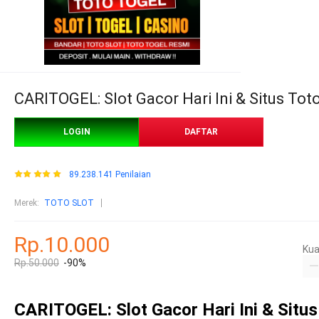
CARITOGEL: Slot Gacor Hari Ini & Situs Tot
LOGIN
DAFTAR
89.238.141 Penilaian
Merek
:
TOTO SLOT
Rp.10.000
Kua
Rp.50.000
-90%
CARITOGEL: Slot Gacor Hari Ini & Situs