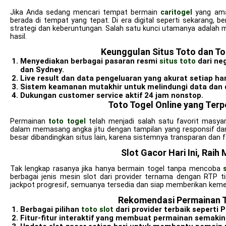
Jika Anda sedang mencari tempat bermain
caritogel
yang ama
berada di tempat yang tepat. Di era digital seperti sekarang, be
strategi dan keberuntungan. Salah satu kunci utamanya adalah 
hasil.
Keunggulan Situs Toto dan To
Menyediakan berbagai pasaran resmi
situs toto
dari ne
dan Sydney.
Live result dan data pengeluaran yang akurat setiap har
Sistem keamanan mutakhir untuk melindungi data dan
Dukungan customer service aktif 24 jam nonstop.
Toto Togel Online yang Terp
Permainan
toto togel
telah menjadi salah satu favorit masy
dalam memasang angka jitu dengan tampilan yang responsif dan c
besar dibandingkan situs lain, karena sistemnya transparan dan fa
Slot Gacor Hari Ini, Rai
Tak lengkap rasanya jika hanya bermain togel tanpa mencoba
berbagai jenis mesin slot dari provider ternama dengan RTP ti
jackpot progresif, semuanya tersedia dan siap memberikan kem
Rekomendasi Permainan To
Berbagai pilihan
toto slot
dari provider terbaik seperti 
Fitur-fitur interaktif yang membuat permainan semaki