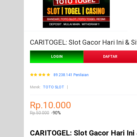
CARITOGEL: Slot Gacor Hari Ini & S
LOGIN
DAFTAR
89.238.141 Penilaian
Merek
:
TOTO SLOT
Rp.10.000
Rp.50.000
-90%
CARITOGEL: Slot Gacor Hari Ini 