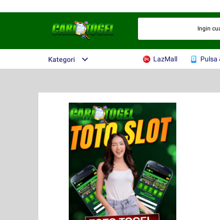
Ingin cuan d
LazMall
Pulsa 
Kategori