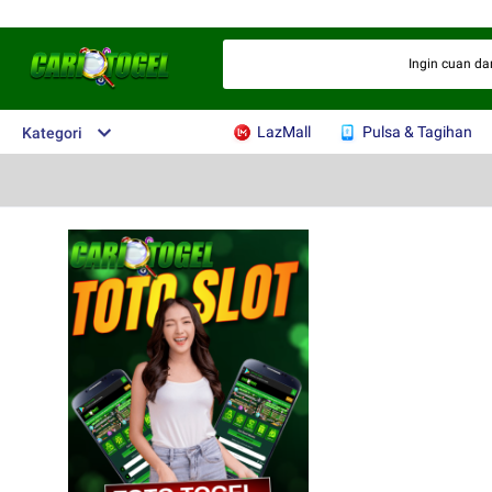
Ingin cuan dari
LazMall
Pulsa & Tagihan
Kategori