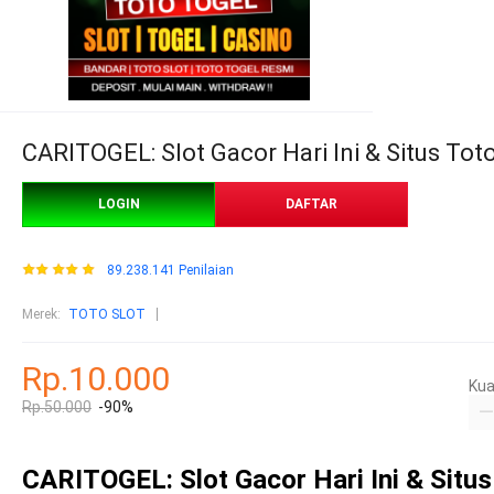
CARITOGEL: Slot Gacor Hari Ini & Situs Tot
LOGIN
DAFTAR
89.238.141 Penilaian
Merek
:
TOTO SLOT
Rp.10.000
Kua
Rp.50.000
-90%
CARITOGEL: Slot Gacor Hari Ini & Situs