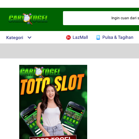
Ingin cuan dari s
LazMall
Pulsa & Tagihan
Kategori