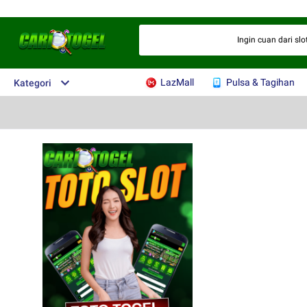
Ingin cuan dari slot
LazMall
Pulsa & Tagihan
Kategori