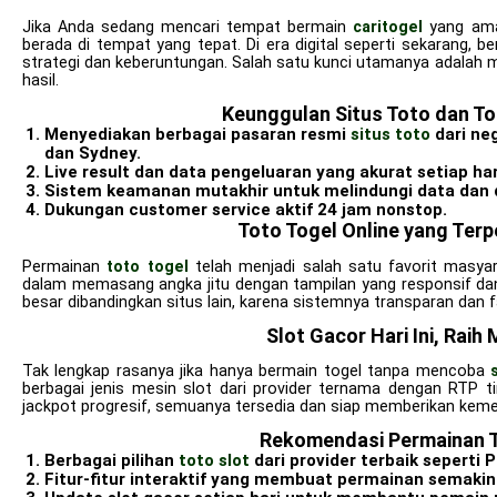
Jika Anda sedang mencari tempat bermain
caritogel
yang ama
berada di tempat yang tepat. Di era digital seperti sekarang, be
strategi dan keberuntungan. Salah satu kunci utamanya adalah 
hasil.
Keunggulan Situs Toto dan To
Menyediakan berbagai pasaran resmi
situs toto
dari ne
dan Sydney.
Live result dan data pengeluaran yang akurat setiap har
Sistem keamanan mutakhir untuk melindungi data dan
Dukungan customer service aktif 24 jam nonstop.
Toto Togel Online yang Terp
Permainan
toto togel
telah menjadi salah satu favorit masy
dalam memasang angka jitu dengan tampilan yang responsif dan c
besar dibandingkan situs lain, karena sistemnya transparan dan fa
Slot Gacor Hari Ini, Rai
Tak lengkap rasanya jika hanya bermain togel tanpa mencoba
berbagai jenis mesin slot dari provider ternama dengan RTP ti
jackpot progresif, semuanya tersedia dan siap memberikan kem
Rekomendasi Permainan To
Berbagai pilihan
toto slot
dari provider terbaik seperti 
Fitur-fitur interaktif yang membuat permainan semaki