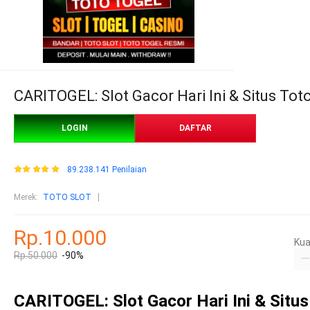
CARITOGEL: Slot Gacor Hari Ini & Situs Tot
LOGIN
DAFTAR
89.238.141 Penilaian
Merek
:
TOTO SLOT
Rp.10.000
Kua
Rp.50.000
-90%
CARITOGEL: Slot Gacor Hari Ini & Situs