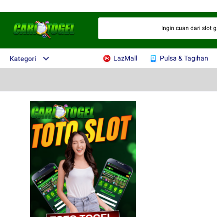
Ingin cuan dari slot g
LazMall
Pulsa & Tagihan
Kategori