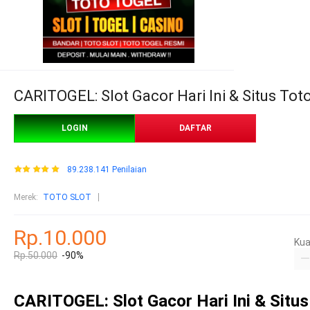
CARITOGEL: Slot Gacor Hari Ini & Situs Tot
LOGIN
DAFTAR
89.238.141 Penilaian
Merek
:
TOTO SLOT
Rp.10.000
Kua
Rp.50.000
-90%
CARITOGEL: Slot Gacor Hari Ini & Situs