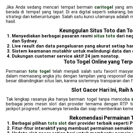
Jika Anda sedang mencari tempat bermain
caritogel
yang ama
berada di tempat yang tepat. Di era digital seperti sekarang, be
strategi dan keberuntungan. Salah satu kunci utamanya adalah 
hasil.
Keunggulan Situs Toto dan To
Menyediakan berbagai pasaran resmi
situs toto
dari ne
dan Sydney.
Live result dan data pengeluaran yang akurat setiap har
Sistem keamanan mutakhir untuk melindungi data dan
Dukungan customer service aktif 24 jam nonstop.
Toto Togel Online yang Terp
Permainan
toto togel
telah menjadi salah satu favorit masy
dalam memasang angka jitu dengan tampilan yang responsif dan c
besar dibandingkan situs lain, karena sistemnya transparan dan fa
Slot Gacor Hari Ini, Rai
Tak lengkap rasanya jika hanya bermain togel tanpa mencoba
berbagai jenis mesin slot dari provider ternama dengan RTP ti
jackpot progresif, semuanya tersedia dan siap memberikan kem
Rekomendasi Permainan To
Berbagai pilihan
toto slot
dari provider terbaik seperti 
Fitur-fitur interaktif yang membuat permainan semaki