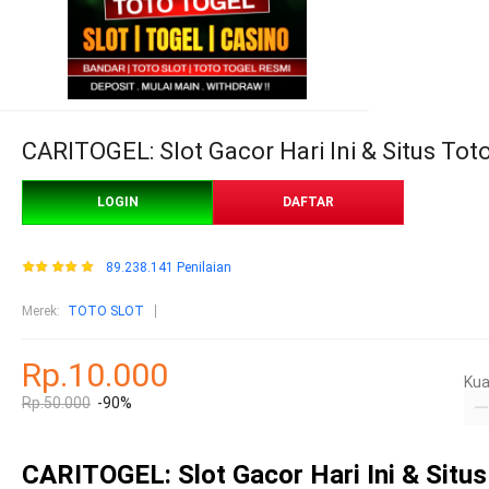
CARITOGEL: Slot Gacor Hari Ini & Situs Tot
LOGIN
DAFTAR
89.238.141 Penilaian
Merek
:
TOTO SLOT
Rp.10.000
Kua
Rp.50.000
-90%
CARITOGEL: Slot Gacor Hari Ini & Situs