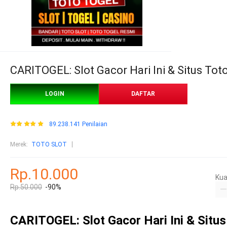
CARITOGEL: Slot Gacor Hari Ini & Situs Tot
LOGIN
DAFTAR
89.238.141 Penilaian
Merek
:
TOTO SLOT
Rp.10.000
Kua
Rp.50.000
-90%
CARITOGEL: Slot Gacor Hari Ini & Situs