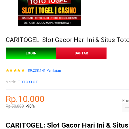
CARITOGEL: Slot Gacor Hari Ini & Situs Tot
LOGIN
DAFTAR
89.238.141 Penilaian
Merek
:
TOTO SLOT
Rp.10.000
Kua
Rp.50.000
-90%
CARITOGEL: Slot Gacor Hari Ini & Situs