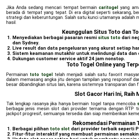
Jika Anda sedang mencari tempat bermain
caritogel
yang ama
berada di tempat yang tepat. Di era digital seperti sekarang, be
strategi dan keberuntungan. Salah satu kunci utamanya adalah 
hasil.
Keunggulan Situs Toto dan To
Menyediakan berbagai pasaran resmi
situs toto
dari ne
dan Sydney.
Live result dan data pengeluaran yang akurat setiap har
Sistem keamanan mutakhir untuk melindungi data dan
Dukungan customer service aktif 24 jam nonstop.
Toto Togel Online yang Terp
Permainan
toto togel
telah menjadi salah satu favorit masy
dalam memasang angka jitu dengan tampilan yang responsif dan c
besar dibandingkan situs lain, karena sistemnya transparan dan fa
Slot Gacor Hari Ini, Rai
Tak lengkap rasanya jika hanya bermain togel tanpa mencoba
berbagai jenis mesin slot dari provider ternama dengan RTP ti
jackpot progresif, semuanya tersedia dan siap memberikan kem
Rekomendasi Permainan To
Berbagai pilihan
toto slot
dari provider terbaik seperti 
Fitur-fitur interaktif yang membuat permainan semaki