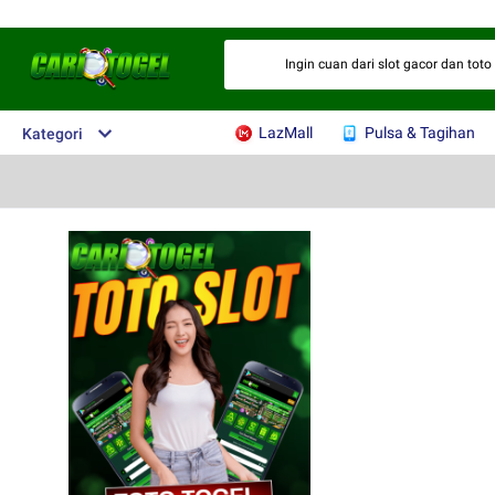
Ingin cuan dari slot gacor dan toto
LazMall
Pulsa & Tagihan
Kategori