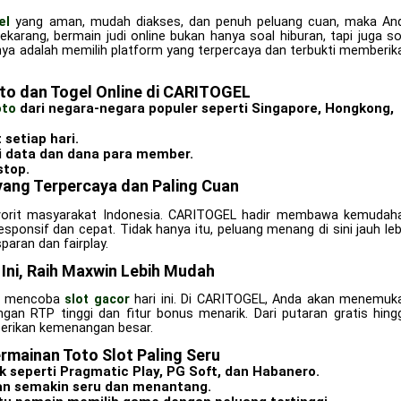
el
yang aman, mudah diakses, dan penuh peluang cuan, maka An
sekarang, bermain judi online bukan hanya soal hiburan, tapi juga so
nya adalah memilih platform yang terpercaya dan terbukti memberik
to dan Togel Online di CARITOGEL
oto
dari negara-negara populer seperti Singapore, Hongkong,
setiap hari.
 data dan dana para member.
stop.
yang Terpercaya dan Paling Cuan
avorit masyarakat Indonesia. CARITOGEL hadir membawa kemudah
ponsif dan cepat. Tidak hanya itu, peluang menang di sini jauh leb
paran dan fairplay.
 Ini, Raih Maxwin Lebih Mudah
pa mencoba
slot gacor
hari ini. Di CARITOGEL, Anda akan menemuk
ngan RTP tinggi dan fitur bonus menarik. Dari putaran gratis hing
berikan kemenangan besar.
mainan Toto Slot Paling Seru
ik seperti Pragmatic Play, PG Soft, dan Habanero.
nan semakin seru dan menantang.