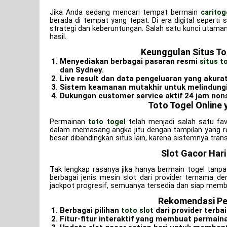
Jika Anda sedang mencari tempat bermain
caritog
berada di tempat yang tepat. Di era digital seperti 
strategi dan keberuntungan. Salah satu kunci utama
hasil.
Keunggulan Situs To
Menyediakan berbagai pasaran resmi
situs t
dan Sydney.
Live result dan data pengeluaran yang akurat 
Sistem keamanan mutakhir untuk melindungi
Dukungan customer service aktif 24 jam non
Toto Togel Online 
Permainan
toto togel
telah menjadi salah satu f
dalam memasang angka jitu dengan tampilan yang res
besar dibandingkan situs lain, karena sistemnya trans
Slot Gacor Hari
Tak lengkap rasanya jika hanya bermain togel tan
berbagai jenis mesin slot dari provider ternama de
jackpot progresif, semuanya tersedia dan siap mem
Rekomendasi Per
Berbagai pilihan
toto slot
dari provider terba
Fitur-fitur interaktif yang membuat permai