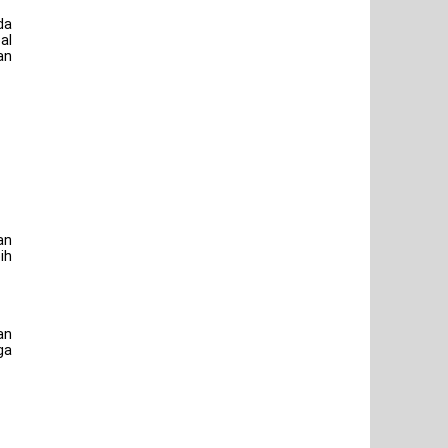
da
al
an
an
ih
an
ga